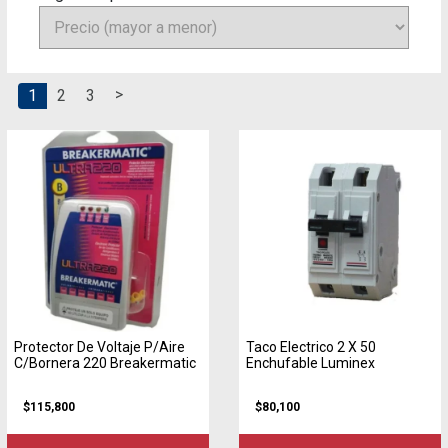
>
1
2
3
Protector De Voltaje P/Aire
Taco Electrico 2 X 50
C/Bornera 220 Breakermatic
Enchufable Luminex
$115,800
$80,100