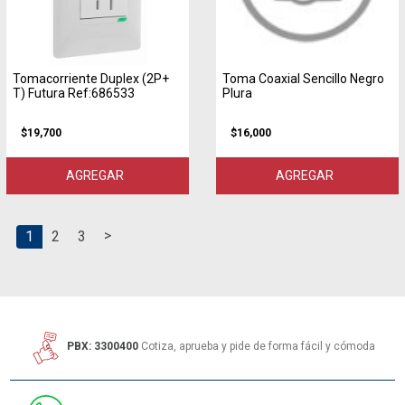
Tomacorriente Duplex (2P+
Toma Coaxial Sencillo Negro
T) Futura Ref:686533
Plura
$19,700
$16,000
AGREGAR
AGREGAR
>
1
2
3
PBX: 3300400
Cotiza, aprueba y pide de forma fácil y cómoda